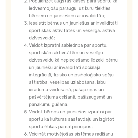
Popularizēt augstas klases para sportu kā
iedvesmojošu paraugu, uz kuru tiekties
bērniem un jauniešiem ar invaliditāti;
Iesaistīt bērnus un jauniešus ar invaliditāti
sportiskās aktivitātēs un veselīgā, aktīvā
dzīvesveidā;
Veidot izpratni sabiedrībā par sportu,
sportiskām aktivitātēm un veselīgu
dzīvesveidu kā nepieciešamo līdzekli bērnu
un jauniešu ar invaliditāti sociālajā
integrācijā, fizisko un psiholoģisko spēju
attīstībā, veselības uzlabošanā, labu
ieradumu veidošanā, pašapziņas un
pašvērtējuma celšanā, pašizaugsmē un
panākumu gūšanā;
Veidot bērnos un jauniešos izpratni par
sportu kā kultūras sastāvdaļu un izglītot
sporta ētikas pamatprincipos;
Veicināt motivējošas sistēmas radīšanu