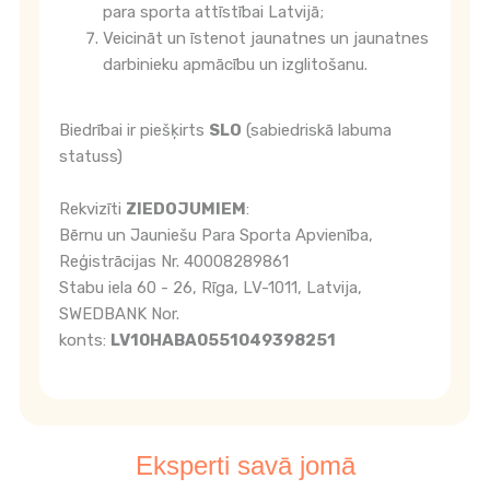
para sporta attīstībai Latvijā;
Veicināt un īstenot jaunatnes un jaunatnes
darbinieku apmācību un izglitošanu.
Biedrībai ir piešķirts
SLO
(sabiedriskā labuma
statuss)
Rekvizīti
ZIEDOJUMIEM
:
Bērnu un Jauniešu Para Sporta Apvienība,
Reģistrācijas Nr. 40008289861
Stabu iela 60 - 26, Rīga, LV-1011, Latvija,
SWEDBANK Nor.
konts:
LV10HABA0551049398251
Eksperti savā jomā