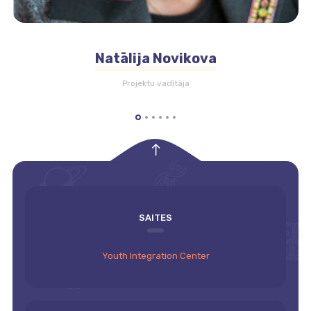
Natālija Novikova
Projektu vadītāja
empty
SAITES
Youth Integration Center