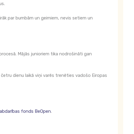
us.
 vairāk par bumbām un geimiem, nevis setiem un
procesā. Mājās junioriem tika nodrošināti gan
četru dienu laikā viņi varēs trenēties vadošo Eiropas
abdarības fonds BeOpen
.