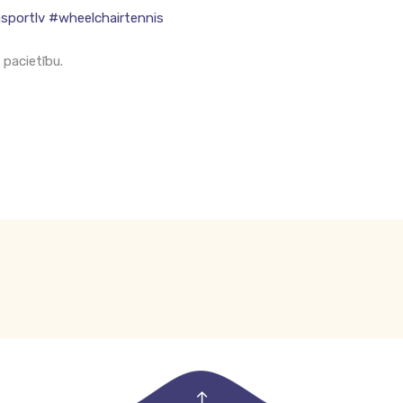
sportlv
#wheelchairtennis
 pacietību.