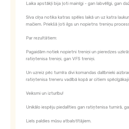
Laika apstākļi bija ļoti mainīgi - gan labvēlīgi, gan 
Sīva cīņa notika katras spēles laikā un uz katra lau
mačiem. Priekšā ļoti ilgs un nopietns treniņu proces
Par rezultātiem:
Pagaidām notiek nopietni treniņi un pieredzes uzkrā
ratiņtenisa treniņi, gan VFS treniņi.
Un uzreiz pēc turnīra divi komandas dalībnieki aizbr
ratiņtenisa treneru vadībā kopā ar citiem spēcīgākaj
Veiksmi un izturību!
Unikālo iespēju piedalīties gan ratiņtenisa turnirā,
Liels paldies mūsu atbalstītājiem.