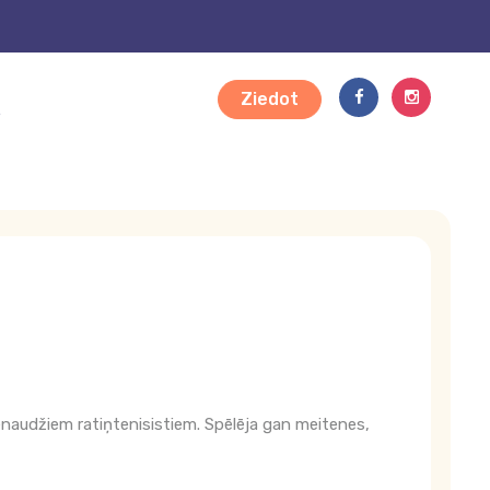
Ziedot
s
enaudžiem ratiņtenisistiem. Spēlēja gan meitenes,