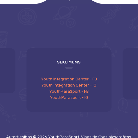
empty
SEKO MUMS
Youth Integration Center - FB
Youth Integration Center - IG
YouthParaSport - FB
YouthParasport - IG
Autortiesības © 2026 YouthParaSport. Visas tiesības aizsargātas.