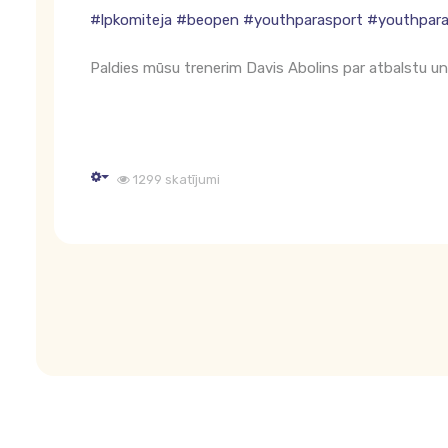
#lpkomiteja
#beopen
#youthparasport
#youthpara
Paldies mūsu trenerim Davis Abolins par atbalstu un
1299 skatījumi
Empty