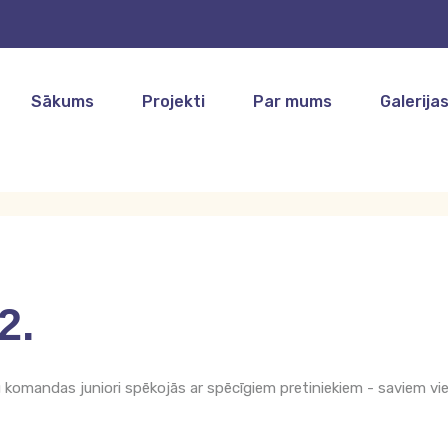
Sākums
Projekti
Par mums
Galerija
2.
u komandas juniori spēkojās ar spēcīgiem pretiniekiem - saviem vi