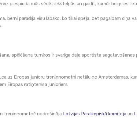
dažreiz piespieda mūs sēdēt iekštelpās un gaidīt, kamēr beigsies liet
kuma, bērni parādīja visu labāko, ko tikai spēja, bet pagaidām cīņa
s.
šana, spēlēšana turnīros ir svarīga daļa sportista sagatavošanas 
auca uz Eiropas junioru treniņnometni netālu no Amsterdamas, kur 
iem Eiropas ratiņtenisa junioriem.
 gan treniņnometnē nodrošināja
Latvijas Paralimpiskā komiteja
un
L