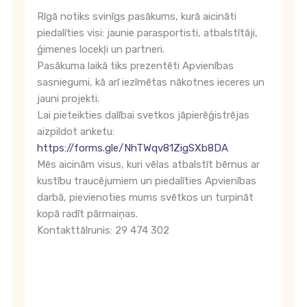
Rīgā notiks svinīgs pasākums, kurā aicināti
piedalīties visi: jaunie parasportisti, atbalstītāji,
ģimenes locekļi un partneri.
Pasākuma laikā tiks prezentēti Apvienības
sasniegumi, kā arī iezīmētas nākotnes ieceres un
jauni projekti.
Lai pieteikties dalībai svetkos jāpierēģistrējas
aizpildot anketu:
https://forms.gle/NhTWqv81ZigSXb8DA
Mēs aicinām visus, kuri vēlas atbalstīt bērnus ar
kustību traucējumiem un piedalīties Apvienības
darbā, pievienoties mums svētkos un turpināt
kopā radīt pārmaiņas.
Kontakttālrunis: 29 474 302